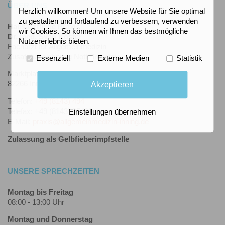
ÜBER UNS
Herzlich willkommen! Um unsere Website für Sie optimal
zu gestalten und fortlaufend zu verbessern, verwenden
Hausärztliche Praxis
wir Cookies. So können wir Ihnen das bestmögliche
Dr. med. Sven Köster
Nutzererlebnis bieten.
Facharzt für Allgemeinmedizin
Zusatzbezeichnung Notfallmedizin
Essenziell
Externe Medien
Statistik
Marktplatz 9
82266 Inning
Akzeptieren
Telefon:
+49 (8143) 494
Telefax: +49 (8143) 95492
Einstellungen übernehmen
E-Mail:
praxis@allgemeinmedizin-inning.de
Zulassung als Gelbfieberimpfstelle
UNSERE SPRECHZEITEN
Montag bis Freitag
08:00 - 13:00 Uhr
Montag und Donnerstag