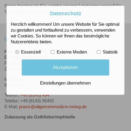
Gerne beraten wir Sie, welche unserer Leistungen speziell für
Sie empfehlenswert sind.
Datenschutz
Herzlich willkommen! Um unsere Website für Sie optimal
zu gestalten und fortlaufend zu verbessern, verwenden
wir Cookies. So können wir Ihnen das bestmögliche
ÜBER UNS
Nutzererlebnis bieten.
Hausärztliche Praxis
Essenziell
Externe Medien
Statistik
Dr. med. Sven Köster
Facharzt für Allgemeinmedizin
Akzeptieren
Zusatzbezeichnung Notfallmedizin
Marktplatz 9
Einstellungen übernehmen
82266 Inning
Telefon:
+49 (8143) 494
Telefax: +49 (8143) 95492
E-Mail:
praxis@allgemeinmedizin-inning.de
Zulassung als Gelbfieberimpfstelle